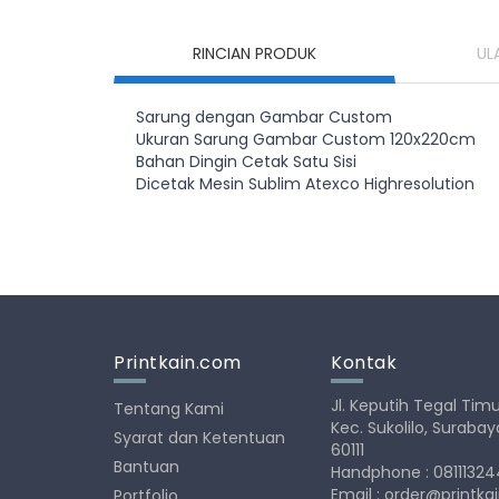
RINCIAN PRODUK
UL
Sarung dengan Gambar Custom
Ukuran Sarung Gambar Custom 120x220cm
Bahan Dingin Cetak Satu Sisi
Dicetak Mesin Sublim Atexco Highresolution
Printkain.com
Kontak
Jl. Keputih Tegal Timu
Tentang Kami
Kec. Sukolilo, Suraba
Syarat dan Ketentuan
60111
Bantuan
Handphone : 0811132
Email : order@printk
Portfolio