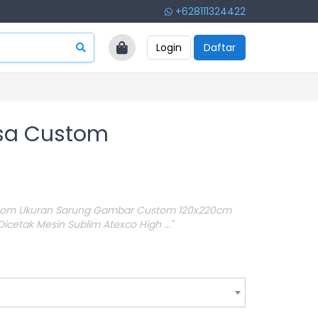
+628111324422
Login
Daftar
sa Custom
tom Ukuran Sarung Gambar Custom 120x220cm
icetak Mesin Sublim Atexco High ..."