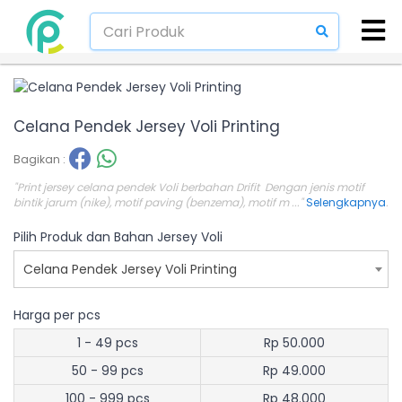
Celana Pendek Jersey Voli Printing
Bagikan :
"Print jersey celana pendek Voli berbahan Drifit Dengan jenis motif
bintik jarum (nike), motif paving (benzema), motif m ..."
Selengkapnya
.
Pilih Produk dan Bahan Jersey Voli
Celana Pendek Jersey Voli Printing
Harga per pcs
1 - 49 pcs
Rp 50.000
50 - 99 pcs
Rp 49.000
100 - 999 pcs
Rp 48.000