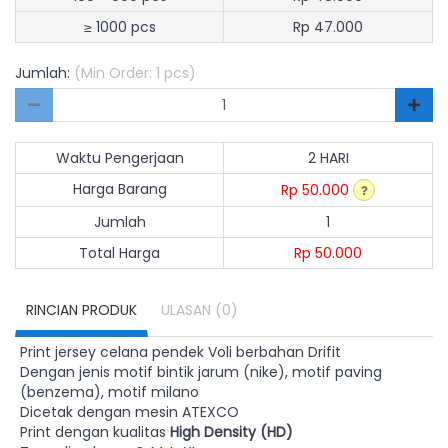
≥ 1000 pcs
Rp 47.000
Jumlah:
(Min Order: 1 pcs)
Waktu Pengerjaan
2 HARI
Harga Barang
Rp 50.000
Jumlah
1
Total Harga
Rp 50.000
RINCIAN PRODUK
ULASAN
(0)
Print jersey celana pendek Voli berbahan Drifit
Dengan jenis motif bintik jarum (nike), motif paving
(benzema), motif milano
Dicetak dengan mesin ATEXCO
Print dengan kualitas
High Density (HD)