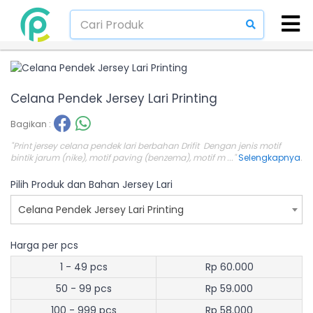
Celana Pendek Jersey Lari Printing
Bagikan :
"Print jersey celana pendek lari berbahan Drifit Dengan jenis motif
bintik jarum (nike), motif paving (benzema), motif m ..."
Selengkapnya
.
Pilih Produk dan Bahan Jersey Lari
Celana Pendek Jersey Lari Printing
Harga per pcs
1 - 49 pcs
Rp 60.000
50 - 99 pcs
Rp 59.000
100 - 999 pcs
Rp 58.000