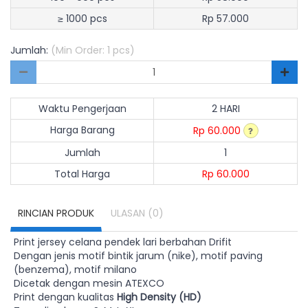
≥ 1000 pcs
Rp 57.000
Jumlah:
(Min Order: 1 pcs)
Waktu Pengerjaan
2 HARI
Harga Barang
Rp 60.000
Jumlah
1
Total Harga
Rp 60.000
RINCIAN PRODUK
ULASAN
(0)
Print jersey celana pendek lari berbahan Drifit
Dengan jenis motif bintik jarum (nike), motif paving
(benzema), motif milano
Dicetak dengan mesin ATEXCO
Print dengan kualitas
High Density (HD)