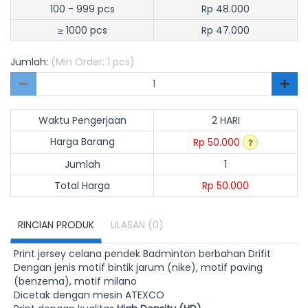
100 - 999 pcs
Rp 48.000
≥ 1000 pcs
Rp 47.000
Jumlah:
(Min Order: 1 pcs)
Waktu Pengerjaan
2 HARI
Harga Barang
Rp 50.000
Jumlah
1
Total Harga
Rp 50.000
RINCIAN PRODUK
ULASAN
(0)
Print jersey celana pendek Badminton berbahan Drifit
Dengan jenis motif bintik jarum (nike), motif paving
(benzema), motif milano
Dicetak dengan mesin ATEXCO