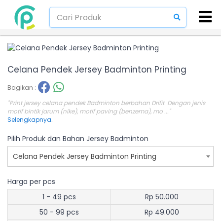
Celana Pendek Jersey Badminton Printing
Bagikan :
"Print jersey celana pendek Badminton berbahan Drifit Dengan jenis
motif bintik jarum (nike), motif paving (benzema), mo ..."
Selengkapnya
.
Pilih Produk dan Bahan Jersey Badminton
Celana Pendek Jersey Badminton Printing
Harga per pcs
1 - 49 pcs
Rp 50.000
50 - 99 pcs
Rp 49.000