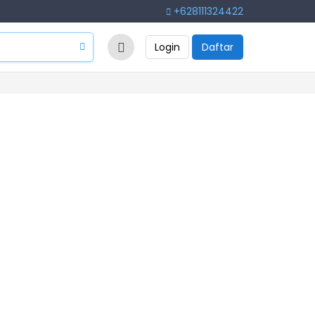
+628111324422
Login
Daftar