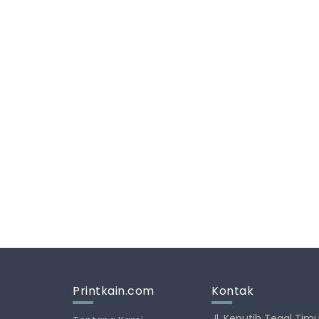
Printkain.com
Kontak
Jl. Keputih Tegal Timu